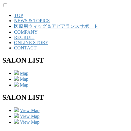
TOP
NEWS & TOPICS
医療用ウィッグ＆アピアランスサポート
COMPANY
RECRUIT
ONLINE STORE
CONTACT
SALON LIST
Map
Map
Map
SALON LIST
View Map
View Map
View Map