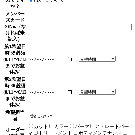
か？
メンバー
ズカード
のNo.（な
ければ未
記入）
第1希望日
時
※必須
(8/11〜8/13
までお盆
休み)
第2希望日
時
※必須
(8/11〜8/13
までお盆
休み)
希望担当
者
カット
カラー
パーマ
ストレートパー
オーダー
マ
トリートメント
ボディメンテナンス