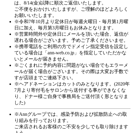
は、8/14(金)以降に順次ご返信いたします。
ご不便をおかけいたしますが、ご理解のほどよろしく
お願いいたします。
※令和7年10月より定休日が毎週火曜日・毎月第1月曜
日に加え、毎月第3月曜日もお休みとなります。
※営業時間外や定休日にメールを頂いた場合、返信が
遅れる場合がございます。予めご了承くださいませ。
※携帯電話をご利用の方でドメイン指定受信を設定し
ている場合は「ann-web.co.jp」を指定していただかな
いとメールが届きません。
※ごくまれに予約内容に問題がない場合でもエラーメ
ールが届く場合がございます。その際は大変お手数で
すが店頭までご連絡下さい。
※ヘアドネーションはカットのみとなります。(2020年
7月より寄付毛をサロンから送付する事ができなくな
り、ドナー様ご自身で事務局をご送付頂く形となりま
した)
※Annグループでは、感染予防および拡散防止への取
り組みを行っております。
ご来店されるお客様のご不安を少しでも取り除けます
よう