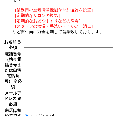
［業務用の空気清浄機能付き加湿器を設置］
［定期的なサロンの換気］
［定期的なお席や手すりなどの消毒］
［スタッフの検温・手洗い・うがい・消毒］
など衛生面に万全を期して営業致しております。
お名前
※
必須
電話番号
（携帯電
話番号ま
たは自宅
電話番
号）
※必
須
メールア
ドレス
※
必須
来店は初
めてです
はい
いいえ