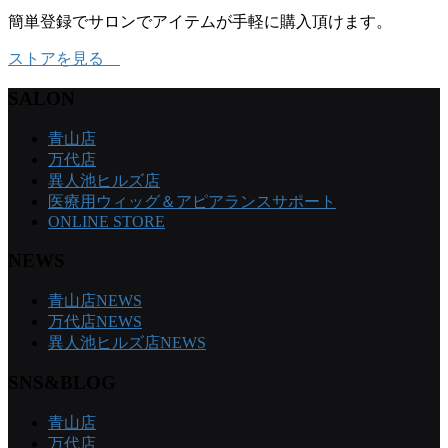
簡単登録でサロンでアイテムが手軽に購入頂けます。
ストアを見る
SALON
青山店
万代店
異人池ヒルズ店
医療用ウィッグ＆アピアランスサポート
ONLINE STORE
NEWS
青山店NEWS
万代店NEWS
異人池ヒルズ店NEWS
SNS&BLOG
青山店
万代店