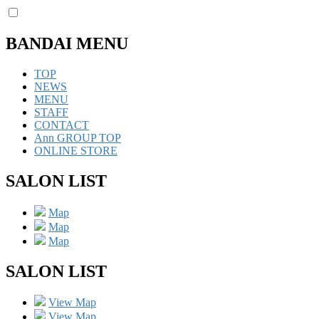
BANDAI MENU
TOP
NEWS
MENU
STAFF
CONTACT
Ann GROUP TOP
ONLINE STORE
SALON LIST
Map
Map
Map
SALON LIST
View Map
View Map