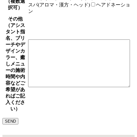
（複数選
スパ(アロマ・漢方・ヘッド)
ヘアドネーショ
択可）
ン
その他
（アシス
タント指
名、ブリ
ーチやデ
ザインカ
ラー、癒
しメニュ
ーの施術
時間や内
容などご
希望があ
ればご記
入くださ
い）