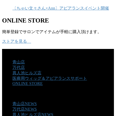
〔ちゃい文々さん×Ann〕アピアランスイベント開催
ONLINE STORE
簡単登録でサロンでアイテムが手軽に購入頂けます。
ストアを見る
SALON
青山店
万代店
異人池ヒルズ店
医療用ウィッグ＆アピアランスサポート
ONLINE STORE
NEWS
青山店NEWS
万代店NEWS
異人池ヒルズ店NEWS