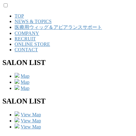
TOP
NEWS & TOPICS
医療用ウィッグ＆アピアランスサポート
COMPANY
RECRUIT
ONLINE STORE
CONTACT
SALON LIST
Map
Map
Map
SALON LIST
View Map
View Map
View Map