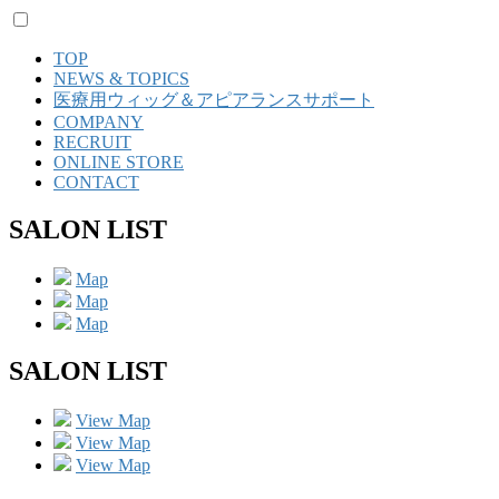
TOP
NEWS & TOPICS
医療用ウィッグ＆アピアランスサポート
COMPANY
RECRUIT
ONLINE STORE
CONTACT
SALON LIST
Map
Map
Map
SALON LIST
View Map
View Map
View Map