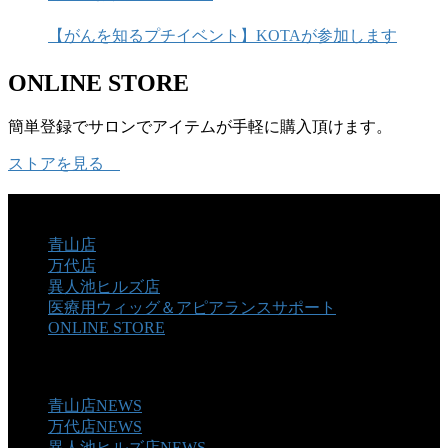
【がんを知るプチイベント】KOTAが参加します
ONLINE STORE
簡単登録でサロンでアイテムが手軽に購入頂けます。
ストアを見る
SALON
青山店
万代店
異人池ヒルズ店
医療用ウィッグ＆アピアランスサポート
ONLINE STORE
NEWS
青山店NEWS
万代店NEWS
異人池ヒルズ店NEWS