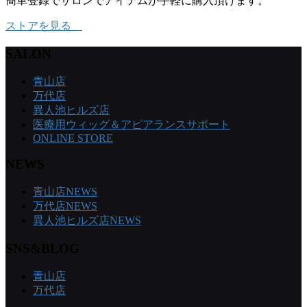
簡単登録でサロンでアイテムが手軽に購入頂けます。
ストアを見る
SALON
青山店
万代店
異人池ヒルズ店
医療用ウィッグ＆アピアランスサポート
ONLINE STORE
NEWS
青山店NEWS
万代店NEWS
異人池ヒルズ店NEWS
SNS&BLOG
青山店
万代店