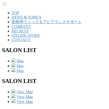
TOP
NEWS & TOPICS
医療用ウィッグ＆アピアランスサポート
COMPANY
RECRUIT
ONLINE STORE
CONTACT
SALON LIST
Map
Map
Map
SALON LIST
View Map
View Map
View Map