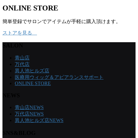
ONLINE STORE
簡単登録でサロンでアイテムが手軽に購入頂けます。
ストアを見る
SALON
青山店
万代店
異人池ヒルズ店
医療用ウィッグ＆アピアランスサポート
ONLINE STORE
NEWS
青山店NEWS
万代店NEWS
異人池ヒルズ店NEWS
SNS&BLOG