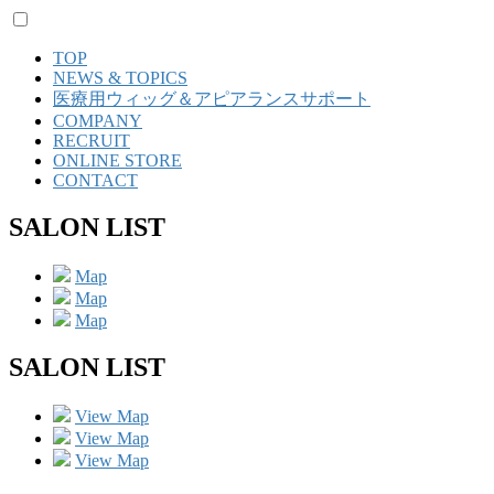
TOP
NEWS & TOPICS
医療用ウィッグ＆アピアランスサポート
COMPANY
RECRUIT
ONLINE STORE
CONTACT
SALON LIST
Map
Map
Map
SALON LIST
View Map
View Map
View Map